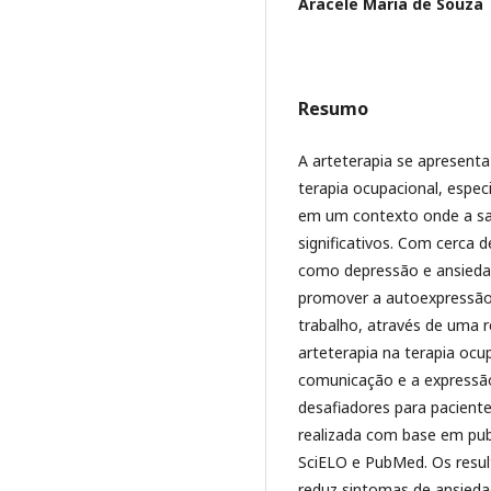
Aracele Maria de Souza
Resumo
A arteterapia se apresen
terapia ocupacional, espe
em um contexto onde a saú
significativos. Com cerca 
como depressão e ansiedade,
promover a autoexpressão 
trabalho, através de uma re
arteterapia na terapia ocu
comunicação e a expressã
desafiadores para paciente
realizada com base em pub
SciELO e PubMed. Os resul
reduz sintomas de ansieda