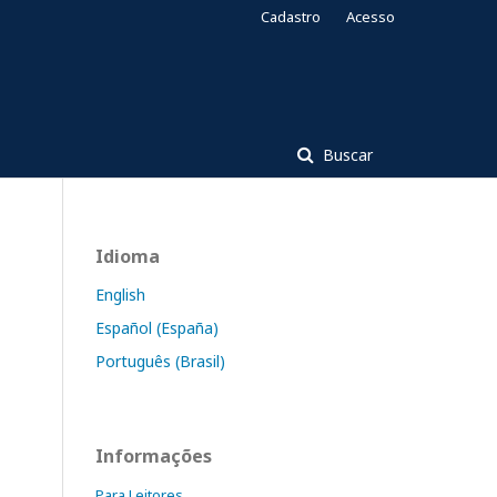
Cadastro
Acesso
Buscar
Idioma
English
Español (España)
Português (Brasil)
Informações
Para Leitores